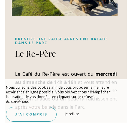
PRENDRE UNE PAUSE APRÈS UNE BALADE
DANS LE PARC
Le Re-Père
Le Café du Re-Père est ouvert du
mercredi
au dimanche de 14h à 19h
et vous attend en
Nous utilisons des cookies afin de vous proposer la meilleure
intérieur ou en terrasse pour prendre une
expérience en ligne possible. Vous pouvez choisir d’empêcher
l’utilisation de vos données en cliquant sur 'Je refuse'.
boisson chaude ou un petit rafraichissement
En savoir plus
après votre balade dans le Parc.
Je refuse
J’AI COMPRIS